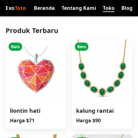
Exo
Toto
Beranda
Tentang Kami
Toko
Blog
Produk Terbaru
Baru
Baru
liontin hati
kalung rantai
Harga $71
Harga $90